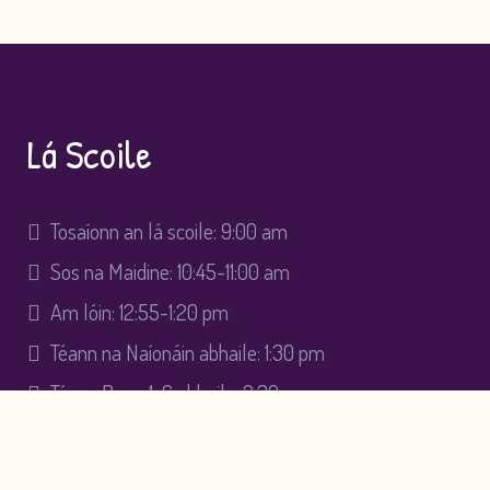
Lá Scoile
Tosaíonn an lá scoile:
9:00 am
Sos na Maidine:
10:45-11:00 am
Am lóin:
12:55-1:20 pm
Téann na Naíonáin abhaile:
1:30 pm
Téann Rang 1-6 abhaile:
2:30 pm
Nascanna