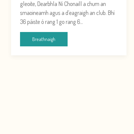
gleoite, Dearbhla Ní Chonaill a chum an
smaoineamh agus a d’eagraigh an club. Bhí
36 páiste ó rang 1 go rang 6...
Breathnaigh
Lá Scoile
Tosaíonn an lá scoile:
9:00 am