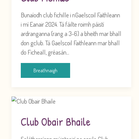
Bunaíodh club fichille i nGaelscoil Faithleann
i mí Eanair 2024. Tá fáilte roimh páistí
ardranganna (rang a 3-6) a bheith mar bhall
don gclub. Tá Gaelscoil Faithleann mar bhall
do Ficheall, gréasán...
Breathnaigh
Club Obair Bhaile
Solátharaíonn múinteoirí na scoile Club