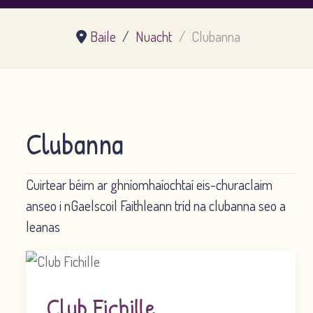
Baile
Nuacht
Clubanna
Clubanna
Cuirtear béim ar ghníomhaíochtaí eis-churaclaim
anseo i nGaelscoil Faithleann tríd na clubanna seo a
leanas
Club Fichille