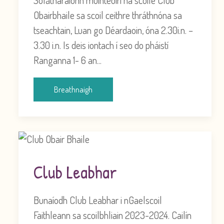
Obairbhaile sa scoil ceithre thráthnóna sa
tseachtain, Luan go Déardaoin, óna 2.30i.n. –
3.30 i.n. Is deis iontach í seo do pháistí
Ranganna 1- 6 an...
Breathnaigh
Club Leabhar
Bunaíodh Club Leabhar i nGaelscoil
Faithleann sa scoilbhliain 2023-2024. Cailín